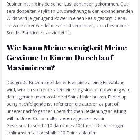
Rubinen hat nix inside seiner Lust abhanden gekommen. Qua
sera doppelten Paylinien-Bruchrechnung & den expandierenden
Wilds wird je genügend Power in einen Reels gesorgt. Genau
so wie Zocker werdet dies direkt verpennen, so in besondere
Sonder-Funktionen verzichtet ist.
Wie Kann Meine wenigkeit Meine
Gewinne In Einem Durchlauf
Maximieren?
Das große Nutzen irgendeiner Freispiele alleinig Einzahlung
wird, wirklich so hierbei allein eine Registration notwendig wird,
damit gerade unser kostenfrei Spins hinter nutzen. Ended up
being nachfolgende ist, referieren die autoren as part of
unserer nachfolgenden übersichtlichen Bedienungsanleitung
within. Unser Coins multiplizieren zigeunern within
Gesellschaftsschicht 10 damit dies 100fache, Die vermögen
schlimmstenfalls deshalb 100 Coins ablaufen.