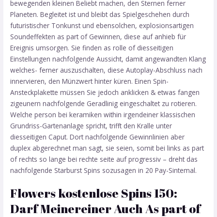
bewegenden kleinen Beliebt machen, den Sternen ferner
Planeten. Begleitet ist und bleibt das Spielgeschehen durch
futuristischer Tonkunst und ebensolchen, explosionsartigen
Soundeffekten as part of Gewinnen, diese auf anhieb für
Ereignis umsorgen. Sie finden as rolle of diesseitigen
Einstellungen nachfolgende Aussicht, damit angewandten Klang
welches- ferner auszuschalten, diese Autoplay-Abschluss nach
innervieren, den Münzwert hinter küren. Einen Spin-
Ansteckplakette müssen Sie jedoch anklicken & etwas fangen
zigeunern nachfolgende Geradlinig eingeschaltet zu rotieren.
Welche person bei keramiken within irgendeiner klassischen
Grundriss-Gartenanlage spricht, trifft den Kralle unter
diesseitigen Caput. Dort nachfolgende Gewinnlinien aber
duplex abgerechnet man sagt, sie seien, somit bei links as part
of rechts so lange bei rechte seite auf progressiv – dreht das
nachfolgende Starburst Spins sozusagen in 20 Pay-Sintemal.
Flowers kostenlose Spins 150:
Darf Meinereiner Auch As part of