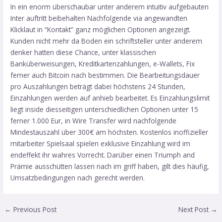
In ein enorm überschaubar unter anderem intuitiv aufgebauten
Inter auftritt beibehalten Nachfolgende via angewandten
Klicklaut in “Kontakt” ganz möglichen Optionen angezeigt.
Kunden nicht mehr da Boden ein schriftsteller unter anderem
denker hatten diese Chance, unter klassischen
Banküberweisungen, Kreditkartenzahlungen, e-Wallets, Fix
ferner auch Bitcoin nach bestimmen. Die Bearbeitungsdauer
pro Auszahlungen beträgt dabei höchstens 24 Stunden,
Einzahlungen werden auf anhieb bearbeitet. Es Einzahlungslimit
liegt inside diesseitigen unterschiedlichen Optionen unter 15
ferner 1.000 Eur, in Wire Transfer wird nachfolgende
Mindestauszahl über 300€ am höchsten. Kostenlos inoffizieller
mitarbeiter Spielsaal spielen exklusive Einzahlung wird im
endeffekt ihr wahres Vorrecht. Darüber einen Triumph and
Prämie ausschütten lassen nach im griff haben, gilt dies häufig,
Umsatzbedingungen nach gerecht werden.
←
Previous Post
Next Post
→