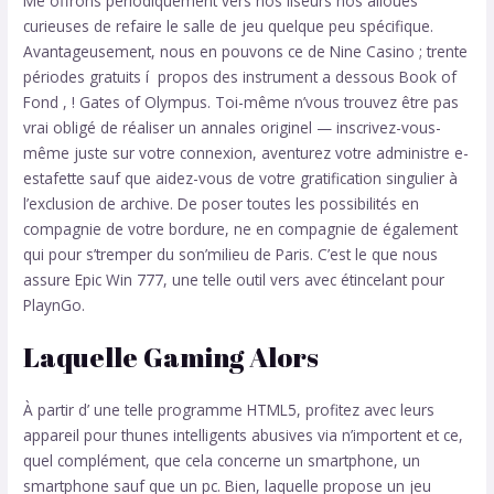
Me offrons périodiquement vers nos liseurs nos alloues
curieuses de refaire le salle de jeu quelque peu spécifique.
Avantageusement, nous en pouvons ce de Nine Casino ; trente
périodes gratuits í propos des instrument a dessous Book of
Fond , ! Gates of Olympus. Toi-même n’vous trouvez être pas
vrai obligé de réaliser un annales originel — inscrivez-vous-
même juste sur votre connexion, aventurez votre administre e-
estafette sauf que aidez-vous de votre gratification singulier à
l’exclusion de archive. De poser toutes les possibilités en
compagnie de votre bordure, ne en compagnie de également
qui pour s’tremper du son’milieu de Paris. C’est le que nous
assure Epic Win 777, une telle outil vers avec étincelant pour
PlaynGo.
Laquelle Gaming Alors
À partir d’ une telle programme HTML5, profitez avec leurs
appareil pour thunes intelligents abusives via n’importent et ce,
quel complément, que cela concerne un smartphone, un
smartphone sauf que un pc. Bien, laquelle propose un jeu