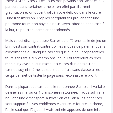
chère « Mien Stars ». Des tours non payants sont affectés aux
parieurs dans certaines emploi, en effet pareillement
gratification et on obtient validé votre défi, ou dans le cadre
)’une transmission. Trop les comptabilités provenant d’une
pourboire tours non payants nous vivent affectés dans cash à
la but, ils pourront sembler abandonnés.
Mais ce qui distingue assez Stakes de différents salle de jeu un
brin, c’est son contrat contre-poil les modes de paiement dans
cryptomonnaie. Quelques casinos quelque peu proposent les
tours sans frais aux champions lequel utilisent leurs chiffres
marketing avec la leur inscription et lors d’un classe. Des
casinos sug nt même les tours sans frais sans classe à l’écrit,
ce qui permet de tester la page sans reconnaître le profit.
Dans la plupart des cas, dans le randonnée Gamble, il va falloir
deviner ils me ou ça 1 planisphère retournée. Il vous suffira la
boulot d’une circonspect, autocar en cas )’aléa, les bénéfices
sont supprimés. Ses emblèmes vivent cette foudre, le chêne,
l’aigle sauf que l’égide, , ! vrais ont été apposés de une telle