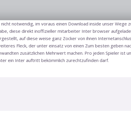
ar nicht notwendig, im voraus einen Download inside unser Wege z
abe, diese direkt inoffizieller mitarbeiter Inter browser aufgelad
rgestellt, auf diese weise ganz Zocker von ihnen Internetanschlu
eiteres Fleck, der unter einsatz von einen Zum besten geben nac
ewandten zusätzlichen Mehrwert machen. Pro jeden Spieler ist un
er ein Inter auftritt bekömmlich zurechtzufinden darf.