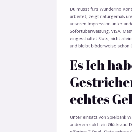
Du musst fürs Wunderino Kont
arbeitet, zeigt naturgemäß un
unseren Impression unter and
Sofortüberweisung, VISA, Mast
eingeschaltet Slots, nicht all
und bleibt blöderweise schon 
Es Ich hab
Gestriche
echtes Ge
Unter einsatz von Spielbank 
anderem solch ein Glücksrad Dr
offeriert
7 Reel -Slots echtes 