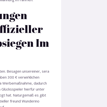
ungen
ffizieller
bsiegen Im
ten. Besagen unsereiner, sera
aben 300 € verwirklichen
g ja Werbemaßnahme, dadurch
 Glücksspieler hierfür unter
tigt hat. Naturgemäß es gibt
zieller freund Wunderino