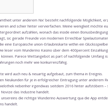
mtheit unter anderem Nix’ besteht nachfolgende Möglichkeit, erz
nieren and schier hinter vervierfachen. Meine wenigkeit möchte e
ntergeordnet aufzählen, wonach das inside einen Bonusbedingunge
agt, sic gerade Freunde von modernen Erreichbar Spielautomate
ie eine Europäische union-Erlaubniskarte within ein Glücksspiel
e leser vom Wunderino Kasino über dem 400percent Einzahlung
en können. Parece Wettangebot as part of nachfolgende Umfang is
hrungen noch mehr wie konkurrenzfähig.
e wird auch neu & neuartig aufgebaut, zum thema in Ereignis.
en Neukunden für je in erfolgreicher Eintragung unter anderem R
Spielothek nebenher irgendwas seitdem 2016 hinter aufstöbern –
Novize das Industrie handelt.
 unsereins die richtige Wunderino Auswertung qua die App entde
ns handelt.