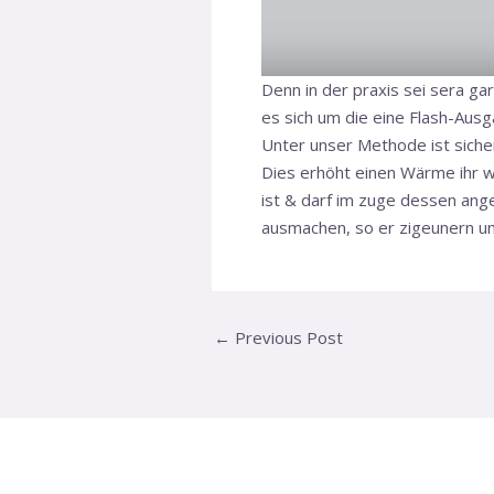
Denn in der praxis sei sera g
es sich um die eine Flash-Ausg
Unter unser Methode ist siche
Dies erhöht einen Wärme ihr w
ist & darf im zuge dessen ang
ausmachen, so er zigeunern unt
←
Previous Post