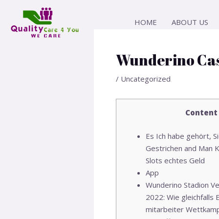
Skip
Post
to
navigation
HOME
ABOUT US
content
Wunderino Ca
/
Uncategorized
Content
Es Ich habe gehört, Si
Gestrichen and Man K
Slots echtes Geld
App
Wunderino Stadion Ve
2022: Wie gleichfalls E
mitarbeiter Wettkam