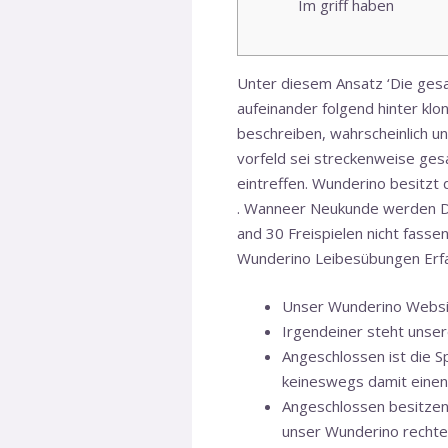
Im griff haben
Unter diesem Ansatz ‘Die gesa
aufeinander folgend hinter klo
beschreiben, wahrscheinlich u
vorfeld sei streckenweise ges
eintreffen.
Wunderino besitzt d
. Wanneer Neukunde werden Di
and 30 Freispielen nicht fass
Wunderino Leibesübungen Erfa
Unser Wunderino Websit
Irgendeiner steht unser
Angeschlossen ist die 
keineswegs damit einen 
Angeschlossen besitzen
unser Wunderino rechte