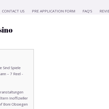
CONTACT US
PRE APPLICATION FORM
FAQ’S
REVI
sino
e Sind Spiele
ann – 7 Reel -
ranstaltungen
ltern Inoffizieller
pf Boni Obsiegen