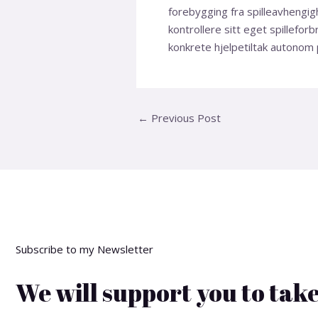
forebygging fra spilleavhengig
kontrollere sitt eget spillefor
konkrete hjelpetiltak autonom 
←
Previous Post
Subscribe to my Newsletter
We will support you to take