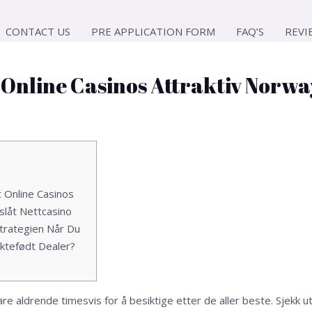
CONTACT US
PRE APPLICATION FORM
FAQ’S
REVI
 Online Casinos Attraktiv Norw
t Online Casinos
slåt Nettcasino
trategien Når Du
t Ektefødt Dealer?
 aldrende timesvis for å besiktige etter de aller beste. Sjekk ut 