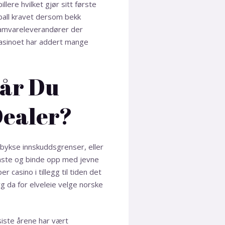
ere hvilket gjør sitt første
 ball kravet dersom bekk
ogramvareleverandører der
. Kasinoet har addert mange
Når Du
 Dealer?
 bykse innskuddsgrenser, eller
 baste og binde opp med jevne
 casino i tillegg til tiden det
g da for elveleie velge norske
siste årene har vært