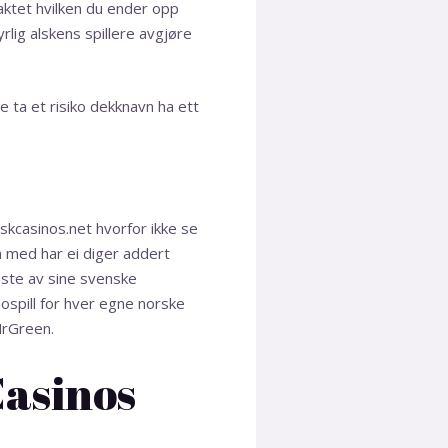
uaktet hvilken du ender opp
rlig alskens spillere avgjøre
ie ta et risiko dekknavn ha ett
skcasinos.net hvorfor ikke se
m med har ei diger addert
leste av sine svenske
ospill for hver egne norske
MrGreen.
Casinos