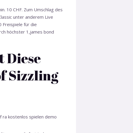
 min. 10 CHF. Zum Umschlag des
lassic unter anderem Live
Freispiele für die
urch höchster 1,james bond
t Diese
f Sizzling