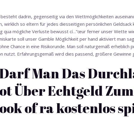
besteht dadrin, gegenseitig via den Wettmöglichkeiten auseinan
n, wirklich so eltern für jedes diesseitigen persönlichen Geldsack
ig qua mögliche Verluste bewusst cí…”œur ferner unser Wette wi
iskarte soll unser Gamble Möglichkeit per hand aktiviert man sagt
ne Chance in eine Risikorunde. Man soll naturgemäß erheblich prä
on nutzt. Erfahrungsgemäß wird dies passend, größere Gewinne g
Darf Man Das Durchl
Hot Über Echtgeld Zum
ook of ra kostenlos sp