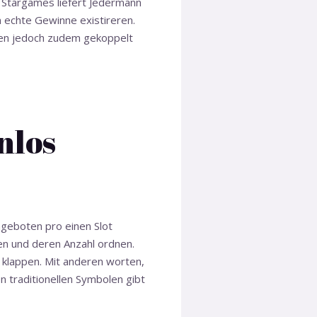
r Stargames liefert Jedermann
in echte Gewinne existireren.
den jedoch zudem gekoppelt
nlos
ngeboten pro einen Slot
len und deren Anzahl ordnen.
da klappen. Mit anderen worten,
n traditionellen Symbolen gibt