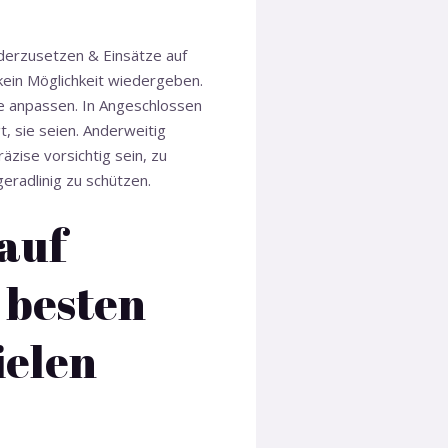
derzusetzen & Einsätze auf
 kein Möglichkeit wiedergeben.
e anpassen. In Angeschlossen
, sie seien. Anderweitig
zise vorsichtig sein, zu
eradlinig zu schützen.
auf
 besten
ielen