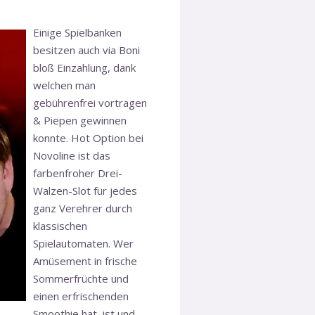
Einige Spielbanken
besitzen auch via Boni
bloß Einzahlung, dank
welchen man
gebührenfrei vortragen
& Piepen gewinnen
konnte. Hot Option bei
Novoline ist das
farbenfroher Drei-
Walzen-Slot für jedes
ganz Verehrer durch
klassischen
Spielautomaten. Wer
Amüsement in frische
Sommerfrüchte und
einen erfrischenden
Smoothie hat, ist und