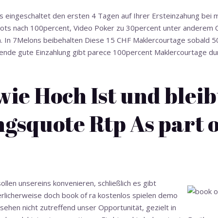
ns eingeschaltet den ersten 4 Tagen auf Ihrer Ersteinzahung bei
lots nach 100percent, Video Poker zu 30percent unter anderem C
. In 7Melons beibehalten Diese 15 CHF Maklercourtage sobald 50 
lgende gute Einzahlung gibt parece 100percent Maklercourtage d
ie Hoch Ist und bleib
gsquote Rtp As part o
sollen unsereins konvenieren, schließlich es gibt
erlicherweise doch
book of ra kostenlos spielen demo
sehen nicht zutreffend unser Opportunität, gezielt in