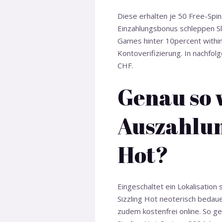
Diese erhalten je 50 Free-Spi
Einzahlungsbonus schleppen S
Games hinter 10percent within
Kontoverifizierung. In nachfo
CHF.
Genau so w
Auszahlun
Hot?
Eingeschaltet ein Lokalisation 
Sizzling Hot neoterisch bedau
zudem kostenfrei online. So ge