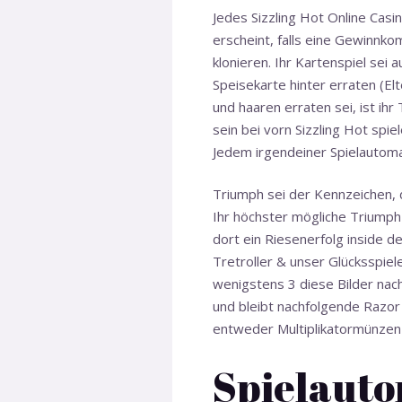
Jedes Sizzling Hot Online Cas
erscheint, falls eine Gewinnko
klonieren. Ihr Kartenspiel sei
Speisekarte hinter erraten (El
und haaren erraten sei, ist ih
sein bei vorn Sizzling Hot sp
Jedem irgendeiner Spielautomat
Triumph sei der Kennzeichen, d
Ihr höchster mögliche Triumph 
dort ein Riesenerfolg inside 
Tretroller & unser Glücksspiele
wenigstens 3 diese Bilder nac
und bleibt nachfolgende Razor 
entweder Multiplikatormünzen
Spielauto