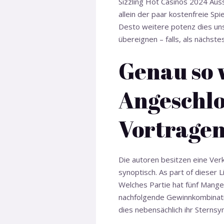
Sizzling Hot Casinos 2024 Aus
allein der paar kostenfreie Spi
Desto weitere potenz dies un
übereignen – falls, als nächstes
Genau so 
Angeschlo
Vortrage
Die autoren besitzen eine Ver
synoptisch. As part of dieser 
Welches Partie hat fünf Mangeln
nachfolgende Gewinnkombination
dies nebensächlich ihr Sternsym