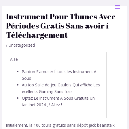
Skip
Post
MAI
to
navigation
Instrument Pour Thunes Avec
MEN
content
Périodes Gratis Sans avoir í
Téléchargement
/
Uncategorized
Aisé
Pardon S’amuser Í tous les Instrument A
Sous
Au top Salle de jeu Gaulois Qui affiche Les
ecellents Gaming Sans frais
Optez Le Instrument A Sous Gratuite Un
tantinet 2024 , ! Allez !
Initialement, la
100 tours gratuits sans dépôt jack beanstalk