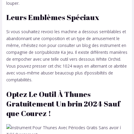
louper.
Leurs Emblèmes Spéciaux
Si vous souhaitez revoici les machine a dessous semblables et
abandonnant une composition et un type de amusement le
même, n’hésitez non pour consulter un blog des instrument en
compagnie de son’publiciste Ka Jeu. Il existe différents manières
de empocher avec une telle outil vers dessous White Orchid.
Vous pouvez presser cet chic 1024 ways en alternant ce abritée
avec vous-même abuser beaucoup plus d’possibiltés de
comptabilités.
Optez Le Outil À Thunes
Gratuitement Un brin 2024 Sauf
que Courez !