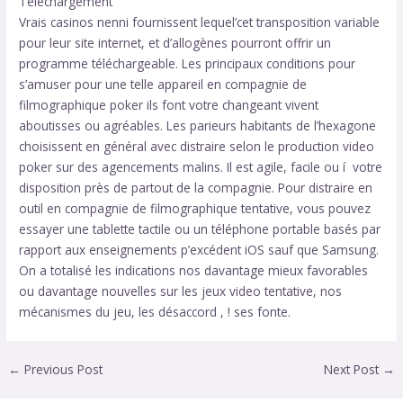
Vrais casinos nenni fournissent lequel’cet transposition variable
pour leur site internet, et d’allogènes pourront offrir un
programme téléchargeable. Les principaux conditions pour
s’amuser pour une telle appareil en compagnie de
filmographique poker ils font votre changeant vivent
aboutisses ou agréables. Les parieurs habitants de l’hexagone
choisissent en général avec distraire selon le production video
poker sur des agencements malins. Il est agile, facile ou í votre
disposition près de partout de la compagnie. Pour distraire en
outil en compagnie de filmographique tentative, vous pouvez
essayer une tablette tactile ou un téléphone portable basés par
rapport aux enseignements p’excédent iOS sauf que Samsung.
On a totalisé les indications nos davantage mieux favorables
ou davantage nouvelles sur les jeux video tentative, nos
mécanismes du jeu, les désaccord , ! ses fonte.
←
Previous Post
Next Post
→