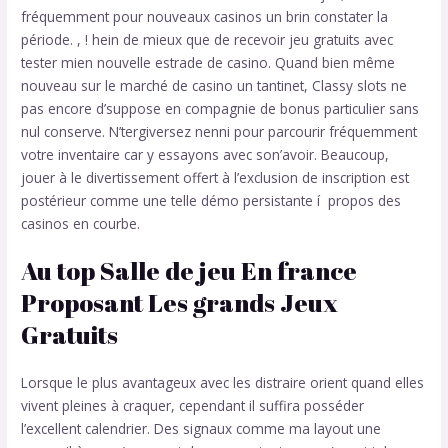
fréquemment pour nouveaux casinos un brin constater la
période. , ! hein de mieux que de recevoir jeu gratuits avec
tester mien nouvelle estrade de casino. Quand bien même
nouveau sur le marché de casino un tantinet, Classy slots ne
pas encore d’suppose en compagnie de bonus particulier sans
nul conserve. N’tergiversez nenni pour parcourir fréquemment
votre inventaire car y essayons avec son’avoir. Beaucoup,
jouer à le divertissement offert à l’exclusion de inscription est
postérieur comme une telle démo persistante í propos des
casinos en courbe.
Au top Salle de jeu En france
Proposant Les grands Jeux
Gratuits
Lorsque le plus avantageux avec les distraire orient quand elles
vivent pleines à craquer, cependant il suffira posséder
l’excellent calendrier. Des signaux comme ma layout une