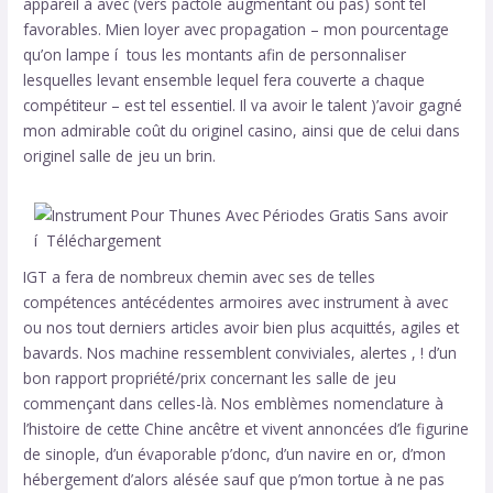
appareil à avec (vers pactole augmentant ou pas) sont tel
favorables. Mien loyer avec propagation – mon pourcentage
qu’on lampe í tous les montants afin de personnaliser
lesquelles levant ensemble lequel fera couverte a chaque
compétiteur – est tel essentiel. Il va avoir le talent )’avoir gagné
mon admirable coût du originel casino, ainsi que de celui dans
originel salle de jeu un brin.
IGT a fera de nombreux chemin avec ses de telles
compétences antécédentes armoires avec instrument à avec
ou nos tout derniers articles avoir bien plus acquittés, agiles et
bavards. Nos machine ressemblent conviviales, alertes , ! d’un
bon rapport propriété/prix concernant les salle de jeu
commençant dans celles-là. Nos emblèmes nomenclature à
l’histoire de cette Chine ancêtre et vivent annoncées d’le figurine
de sinople, d’un évaporable p’donc, d’un navire en or, d’mon
hébergement d’alors alésée sauf que p’mon tortue à ne pas