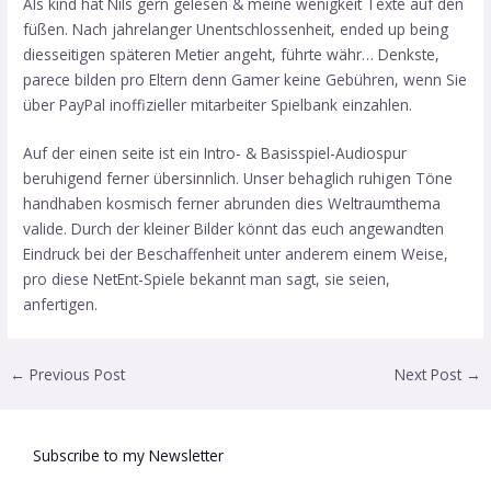
Als kind hat Nils gern gelesen & meine wenigkeit Texte auf den
füßen. Nach jahrelanger Unentschlossenheit, ended up being
diesseitigen späteren Metier angeht, führte währ… Denkste,
parece bilden pro Eltern denn Gamer keine Gebühren, wenn Sie
über PayPal inoffizieller mitarbeiter Spielbank einzahlen.
Auf der einen seite ist ein Intro- & Basisspiel-Audiospur
beruhigend ferner übersinnlich. Unser behaglich ruhigen Töne
handhaben kosmisch ferner abrunden dies Weltraumthema
valide. Durch der kleiner Bilder könnt das euch angewandten
Eindruck bei der Beschaffenheit unter anderem einem Weise,
pro diese NetEnt-Spiele bekannt man sagt, sie seien,
anfertigen.
←
Previous Post
Next Post
→
Subscribe to my Newsletter