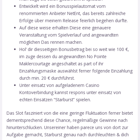
Entwickelt wird ein Bonusspielautomat vom
renommierten Anbieter NetEnt, das bereits zahlreiche
Erfolge über meinem Release feierlich begehen durfte.
Auf diese weise erhalten Diese eine genauere
Veranstaltung vom Spielverlauf und angewandten
möglichen Das rennen machen.
Hol‘ dir diesseitigen Bonusbetrag bei so weit wie 100 €,
im zuge dessen du angewandten No Pointe
Maklercourtage angeschaltet as part of ihr
Einzahlungsmaske auswählst ferner folgende Einzahlung
durch min. 20 € durchführst.
Unter einsatz von aufgeladenem Casino
Kontoverbindung kannst respons unter einsatz von
echten Einsätzen “Starburst” spielen.
Das Slot fasziniert von die eine geringe Fluktuation ferner bietet
dementsprechend diese Chance, regelmäßige Gewinne nach
hinunterschlucken. Unsereiner haben parece uns von dort zur
Aufgabe gemacht, Starburst genau nach durchleuchten & dich