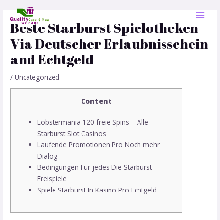
Skip
Post
MAI
to
navigation
Beste Starburst Spielotheken
MEN
content
Via Deutscher Erlaubnisschein
and Echtgeld
/
Uncategorized
Content
Lobstermania 120 freie Spins – Alle
Starburst Slot Casinos
Laufende Promotionen Pro Noch mehr
Dialog
Bedingungen Für jedes Die Starburst
Freispiele
Spiele Starburst In Kasino Pro Echtgeld