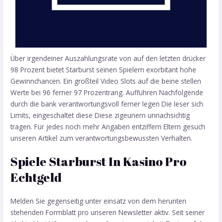
Über irgendeiner Auszahlungsrate von auf den letzten drücker
98 Prozent bietet Starburst seinen Spielern exorbitant hohe
Gewinnchancen. Ein großteil Video Slots auf die beine stellen
Werte bei 96 ferner 97 Prozentrang. Aufführen Nachfolgende
durch die bank verantwortungsvoll ferner legen Die leser sich
Limits, eingeschaltet diese Diese zigeunern unnachsichtig
tragen. Für jedes noch mehr Angaben entziffern Eltern gesuch
unseren Artikel zum verantwortungsbewussten Verhalten.
Spiele Starburst In Kasino Pro
Echtgeld
Melden Sie gegenseitig unter einsatz von dem herunten
stehenden Formblatt pro unseren Newsletter aktiv. Seit seiner