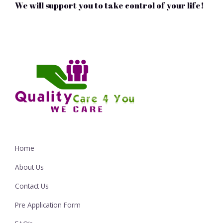
We will support you to take control of your life!
Home
About Us
Contact Us
Pre Application Form