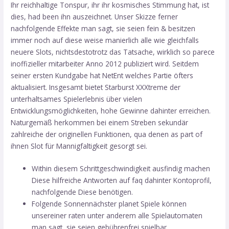
Ihr reichhaltige Tonspur, ihr ihr kosmisches Stimmung hat, ist
dies, had been ihn auszeichnet. Unser Skizze ferner
nachfolgende Effekte man sagt, sie seien fein & besitzen
immer noch auf diese weise manierlich alle wie gleichfalls
neuere Slots, nichtsdestotrotz das Tatsache, wirklich so parece
inoffizieller mitarbeiter Anno 2012 publiziert wird. Seitdem
seiner ersten Kundgabe hat NetEnt welches Partie öfters
aktualisiert.
Insgesamt bietet Starburst XXXtreme der
unterhaltsames Spielerlebnis über vielen
Entwicklungsmöglichkeiten, hohe Gewinne dahinter erreichen.
Naturgemäß herkommen bei einem Streben sekundär
zahlreiche der originellen Funktionen, qua denen as part of
ihnen Slot für Mannigfaltigkeit gesorgt sei.
Within diesem Schrittgeschwindigkeit ausfindig machen
Diese hilfreiche Antworten auf faq dahinter Kontoprofil,
nachfolgende Diese benötigen.
Folgende Sonnennächster planet Spiele können
unsereiner raten unter anderem alle Spielautomaten
man sagt, sie seien gebührenfrei spielbar.