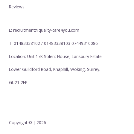
Reviews
E: recruitment@quality-care4you.com
T: 01483338102 / 01483338103 07449310086
Location: Unit 17K Solent House, Lansbury Estate
Lower Guildford Road, Knaphill, Woking, Surrey.
GU21 2EP
Copyright © | 2026