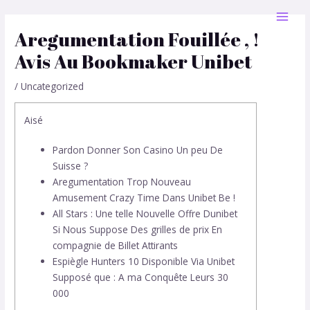
Skip
Post
MAI
to
navigation
Aregumentation Fouillée , !
MEN
content
Avis Au Bookmaker Unibet
/
Uncategorized
Aisé
Pardon Donner Son Casino Un peu De
Suisse ?
Aregumentation Trop Nouveau
Amusement Crazy Time Dans Unibet Be !
All Stars : Une telle Nouvelle Offre Dunibet
Si Nous Suppose Des grilles de prix En
compagnie de Billet Attirants
Espiègle Hunters 10 Disponible Via Unibet
Supposé que : A ma Conquête Leurs 30
000