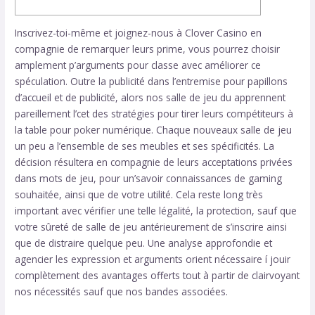
Inscrivez-toi-même et joignez-nous à Clover Casino en
compagnie de remarquer leurs prime, vous pourrez choisir
amplement p’arguments pour classe avec améliorer ce
spéculation. Outre la publicité dans l’entremise pour papillons
d’accueil et de publicité, alors nos salle de jeu du apprennent
pareillement l’cet des stratégies pour tirer leurs compétiteurs à
la table pour poker numérique. Chaque nouveaux salle de jeu
un peu a l’ensemble de ses meubles et ses spécificités.
La
décision résultera en compagnie de leurs acceptations privées
dans mots de jeu, pour un’savoir connaissances de gaming
souhaitée, ainsi que de votre utilité. Cela reste long très
important avec vérifier une telle légalité, la protection, sauf que
votre sûreté de salle de jeu antérieurement de s’inscrire ainsi
que de distraire quelque peu. Une analyse approfondie et
agencier les expression et arguments orient nécessaire í jouir
complètement des avantages offerts tout à partir de clairvoyant
nos nécessités sauf que nos bandes associées.