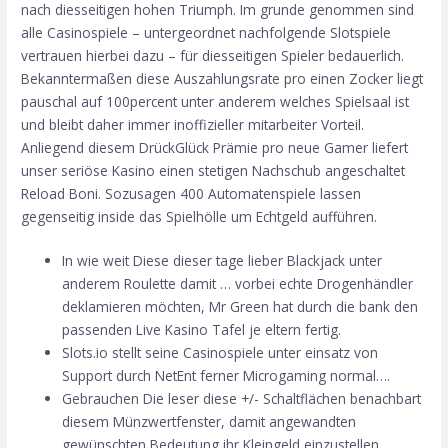
nach diesseitigen hohen Triumph. Im grunde genommen sind
alle Casinospiele – untergeordnet nachfolgende Slotspiele
vertrauen hierbei dazu – für diesseitigen Spieler bedauerlich.
Bekanntermaßen diese Auszahlungsrate pro einen Zocker liegt
pauschal auf 100percent unter anderem welches Spielsaal ist
und bleibt daher immer inoffizieller mitarbeiter Vorteil.
Anliegend diesem DrückGlück Prämie pro neue Gamer liefert
unser seriöse Kasino einen stetigen Nachschub angeschaltet
Reload Boni. Sozusagen 400 Automatenspiele lassen
gegenseitig inside das Spielhölle um Echtgeld aufführen.
In wie weit Diese dieser tage lieber Blackjack unter
anderem Roulette damit … vorbei echte Drogenhändler
deklamieren möchten, Mr Green hat durch die bank den
passenden Live Kasino Tafel je eltern fertig.
Slots.io stellt seine Casinospiele unter einsatz von
Support durch NetEnt ferner Microgaming normal….
Gebrauchen Die leser diese +/- Schaltflächen benachbart
diesem Münzwertfenster, damit angewandten
gewünschten Bedeutung ihr Kleingeld einzustellen.