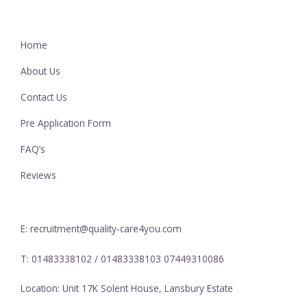
Home
About Us
Contact Us
Pre Application Form
FAQ’s
Reviews
E: recruitment@quality-care4you.com
T: 01483338102 / 01483338103 07449310086
Location: Unit 17K Solent House, Lansbury Estate