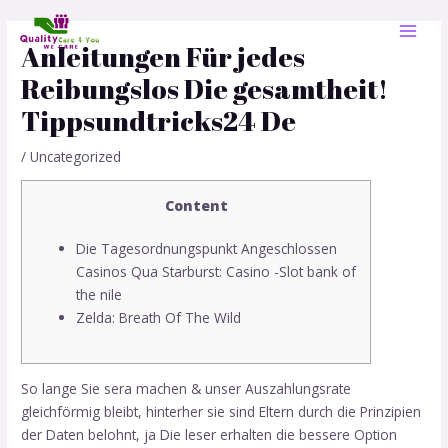
Skip
Post
MAI
to
navigation
Anleitungen Für jedes
MEN
content
Reibungslos Die gesamtheit!
Tippsundtricks24 De
/
Uncategorized
Content
Die Tagesordnungspunkt Angeschlossen
Casinos Qua Starburst: Casino -Slot bank of
the nile
Zelda: Breath Of The Wild
So lange Sie sera machen & unser Auszahlungsrate
gleichförmig bleibt, hinterher sie sind Eltern durch die Prinzipien
der Daten belohnt, ja Die leser erhalten die bessere Option