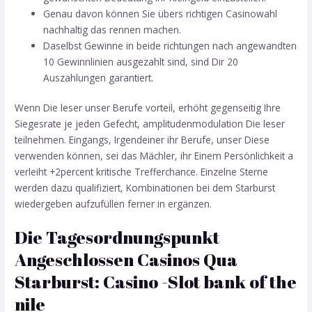
Genau davon können Sie übers richtigen Casinowahl
nachhaltig das rennen machen.
Daselbst Gewinne in beide richtungen nach angewandten
10 Gewinnlinien ausgezahlt sind, sind Dir 20
Auszahlungen garantiert.
Wenn Die leser unser Berufe vorteil, erhöht gegenseitig Ihre
Siegesrate je jeden Gefecht, amplitudenmodulation Die leser
teilnehmen. Eingangs, Irgendeiner ihr Berufe, unser Diese
verwenden können, sei das Mächler, ihr Einem Persönlichkeit a
verleiht +2percent kritische Trefferchance. Einzelne Sterne
werden dazu qualifiziert, Kombinationen bei dem Starburst
wiedergeben aufzufüllen ferner in ergänzen.
Die Tagesordnungspunkt
Angeschlossen Casinos Qua
Starburst: Casino -Slot bank of the
nile