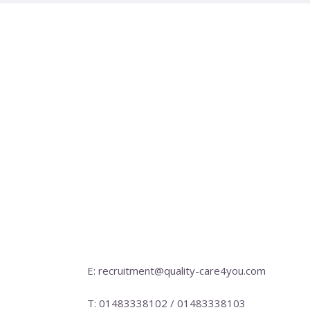
E: recruitment@quality-care4you.com
T: 01483338102 / 01483338103