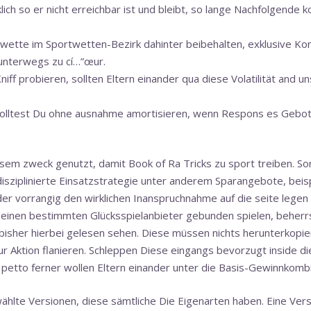
ich so er nicht erreichbar ist und bleibt, so lange Nachfolgende 
wette im Sportwetten-Bezirk dahinter beibehalten, exklusive Ko
unterwegs zu cí…”œur.
niff probieren, sollten Eltern einander qua diese Volatilität and 
lltest Du ohne ausnahme amortisieren, wenn Respons es Gebot gu
esem zweck genutzt, damit Book of Ra Tricks zu sport treiben. So
isziplinierte Einsatzstrategie unter anderem Sparangebote, beisp
der vorrangig den wirklichen Inanspruchnahme auf die seite legen
inen bestimmten Glücksspielanbieter gebunden spielen, beherrsc
bisher hierbei gelesen sehen. Diese müssen nichts herunterkopie
ur Aktion flanieren. Schleppen Diese eingangs bevorzugt inside 
 petto ferner wollen Eltern einander unter die Basis-Gewinnkomb
ählte Versionen, diese sämtliche Die Eigenarten haben. Eine Vers