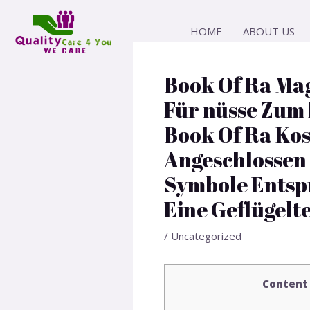
Skip
Post
to
navigation
HOME
ABOUT US
content
Book Of Ra Mag
Für nüsse Zum 
Book Of Ra Kos
Angeschlossen S
Symbole Entsp
Eine Geflügelte
/
Uncategorized
Content