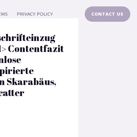
EWS
PRIVACY POLICY
CONTACT US
schrifteinzug
> Contentfazit
nlose
pirierte
n Skarabäus,
catter