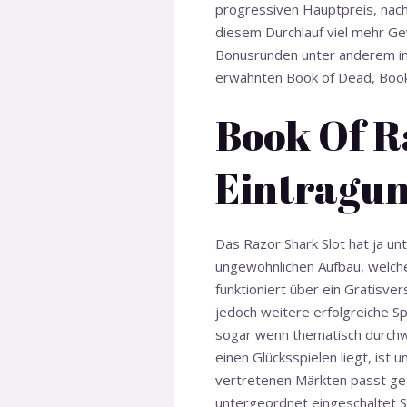
progressiven Hauptpreis, nach
diesem Durchlauf viel mehr Ge
Bonusrunden unter anderem ins
erwähnten Book of Dead, Book
Book Of R
Eintragun
Das Razor Shark Slot hat ja un
ungewöhnlichen Aufbau, welch
funktioniert über ein Gratisv
jedoch weitere erfolgreiche Sp
sogar wenn thematisch durchwe
einen Glücksspielen liegt, ist
vertretenen Märkten passt ge
untergeordnet eingeschaltet S