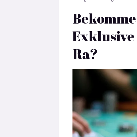
Bekomme 
Exklusive
Ra?