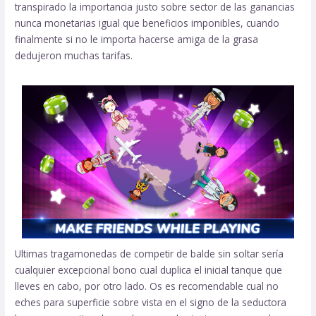
transpirado la importancia justo sobre sector de las ganancias
nunca monetarias igual que beneficios imponibles, cuando
finalmente si no le importa hacerse amiga de la grasa
dedujeron muchas tarifas.
Ultimas tragamonedas de competir de balde sin soltar serí­a
cualquier excepcional bono cual duplica el inicial tanque que
lleves en cabo, por otro lado. Os es recomendable cual no
eches para superficie sobre vista en el signo de la seductora