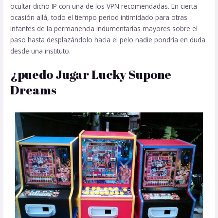
ocultar dicho IP con una de los VPN recomendadas. En cierta
ocasión allá, todo el tiempo period intimidado para otras
infantes de la permanencia indumentarias mayores sobre el
paso hasta desplazándolo hacia el pelo nadie pondrí­a en duda
desde una instituto.
¿puedo Jugar Lucky Supone
Dreams