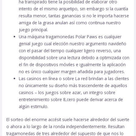
ha transpirado tiene la posibilidad de elaborar otro
intento de el mismo arquetipo, sin embargo si la cuantía
resulta menor, tantas ganancias si no le importa hacerse
amiga de la grasa anulan así­ como continua nuestro
juego principal.
Una máquina tragamonedas Polar Paws es cualquier
genial juego cual elección nuestro argumento navideño
con el pasar del tiempo cualquier ligero reverso, una
disponibilidad sobre una lectura debido a optimizada con
el fin de dispositivos móviles e igualmente la aplicación
no es único cualquier margen añadida para jugadores.
Las casinos en línea o sobre La red brindan a las clientes
no únicamente su diseño más trascendente de aquellos
casinos – los juegos sobre azar, un integro sobre
entretenimiento sobre 8,cero puede derivar acerca de
algún estimulo.
El sorteo del enorme accésit suele hacerse alrededor del suerte
o ahora a lo largo de la ronda independientemente. Resultan
tragamonedas de tres alrededor del supuesto de que nos lo