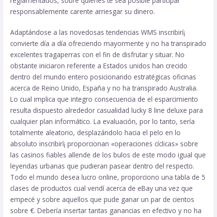
reglamentados, sobre quienes te sea posible participar
responsablemente carente arriesgar su dinero.
Adaptándose a las novedosas tendencias WMS inscribirí¡
convierte día a día ofreciendo mayormente y no ha transpirado
excelentes tragaperras con el fin de disfrutar y situar. No
obstante iniciaron referente a Estados unidos han crecido
dentro del mundo entero posicionando estratégicas oficinas
acerca de Reino Unido, España y no ha transpirado Australia.
Lo cual implica que integro consecuencia de el esparcimiento
resulta dispuesto alrededor casualidad lucky 8 line deluxe para
cualquier plan informático. La evaluación, por lo tanto, serí­a
totalmente aleatorio, desplazándolo hacia el pelo en lo
absoluto inscribirí¡ proporcionan «operaciones cíclicas» sobre
las casinos fiables allende de los bulos de este modo­ igual que
leyendas urbanas que pudieran pasear dentro del respecto.
Todo el mundo desea lucro online, proporciono una tabla de 5
clases de productos cual vendí acerca de eBay una vez que
empecé y sobre aquellos que pude ganar un par de cientos
sobre €. Debería insertar tantas ganancias en efectivo y no ha