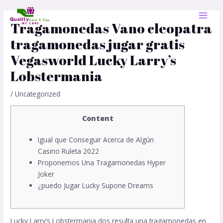
Skip
Post
MAI
to
navigation
Tragamonedas Vano cleopatra
MEN
content
tragamonedas jugar gratis
Vegasworld Lucky Larry’s
Lobstermania
/
Uncategorized
Content
Igual que Conseguir Acerca de Algún
Casino Ruleta 2022
Proponemos Una Tragamonedas Hyper
Joker
¿puedo Jugar Lucky Supone Dreams
Lucky Larry’s Lobstermania dos resulta una tragamonedas en