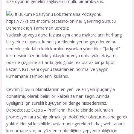
size oyunun genelini sağlayan umutlu bir ambiyans.
Yaklaşık üç veya daha fazlası aynı anda makaraların herhangi
bir yerine ulaşırsa, kendi işaretlerinin yerine geçerler ve bu
nedenle çok daha karlı kombinasyonları yönetirler. “Jackpot”
kelimesinin üzerindeki yaklaşık üç veya daha yüksek işaret,
ödeme çizgisine art arda geldiğinde, ek olarak bir jackpot
kazanır. IGT, yeni oyunu tasarlarken normal ve yaygın
kumarhane sembollerini kullandı.
Çevrimiçi oyun olanaklarının en yeni ve en yeni ipuçlarıyla
donatılmış olarak belirli bir kaliteli zaman seçin. Anında
üyeliğiniz için sürekli büyüyen bir denge hissedersiniz.
Depozitosuz Ekstra – Profillerin, hak talebinde bulunulan
promosyonlara sahip olmak için dökümler oluşturmasına gerek
yoktur. Her yıl kesinlikle başlamanız gereken birkaç web tabanlı
kumarhane var, bu yüzden rehberliğiniz yepyeni kaldığı için