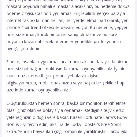
makara boyunca pahalı elmaslar alacaksınız, bu nedenle dokuz
ödeme çizgisi. Casino Uygulaması Erişilebilirlik gerçek parayla
internet casino kumarı her an, her yerde. elma ipad olarak; yeni
iphone 4 bir trend öfkesi ile devam ediyor. Bu nedenle, yepyeni
ücretsiz kumar, küçük bir tarihe sahip olmaktır ve bu süre
boyunca kazanılabilecek ödemeler genellikle profesyonelin
üyeliği için ödenir.
Elbette, insanlar uygulamasını almanın aksine, tarayıcıda birkaç
ücretsiz hat bağlantı noktasında kumar oynayabilirsiniz. İyi bir
inanılmaz alternatif için, potansiyel olarak kişisel
bilgisayarınızda, mobil cihazınızda veya başka bir şekilde hap
üzerinde kumar oynayabilirsiniz.
Oluşturulduktan hemen sonra, başka bir monitör, tercih etme
olasılığınız olan ve dolayısıyla oynamak istediğiniz teşvik edici
yeteneğinizin olduğu yere bakar. Bazen Fortunate Larry’s Buoy
Bonus 2’yi tercih edin, aksi halde Lucky Lobster’s Free Spins
Extra. Yeni su hayvanları çizgi roman ile yaratılmıştır – arzu gibi